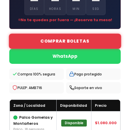
—
—
—
—
DÍAS
HORAS
MIN
SEG
No te quedes por fuera — ¡Reserva tu mesa!
COMPRAR BOLETAS
WhatsApp
Compra 100% segura
Pago protegido
PULEP: AMB716
Soporte en vivo
Zona / Localidad
Disponibilidad
Precio
Palco Gomelas y
$1.080.000
Montañeros
Disponible
Palco · 18 personas