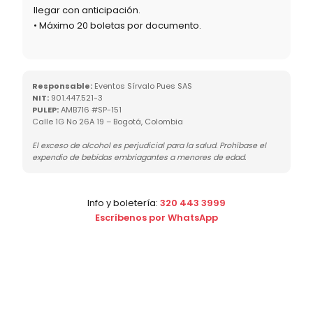
llegar con anticipación.
• Máximo 20 boletas por documento.
Responsable:
Eventos Sírvalo Pues SAS
NIT:
901.447.521-3
PULEP:
AMB716 #SP-151
Calle 1G No 26A 19 – Bogotá, Colombia
El exceso de alcohol es perjudicial para la salud. Prohíbase el
expendio de bebidas embriagantes a menores de edad.
Info y boletería:
320 443 3999
Escríbenos por WhatsApp