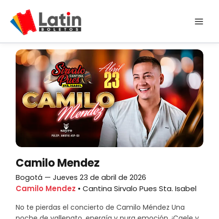
Ir
al
contenido
Camilo Mendez
Bogotá — Jueves 23 de abril de 2026
Camilo Mendez
• Cantina Sirvalo Pues Sta. Isabel
No te pierdas el concierto de Camilo Méndez Una
noche de vallenato, energía y pura emoción. ¡Caele y