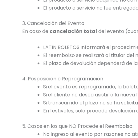
El producto o servicio no fue entregad
3. Cancelación del Evento
En caso de
cancelación total
del evento (cuan
LATIN BOLETOS informará el procedimie
El reembolso se realizará al titular del
El plazo de devolución dependerá de la e
4. Posposición o Reprogramación
Si el evento es reprogramado, la boleta
Si el cliente no desea asistir a la nue
Si transcurrido el plazo no se ha solic
En festivales, solo procede devolució
5. Casos en los que NO Procede el Reembolso
No ingreso al evento por razones no at