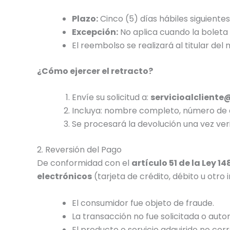
Plazo:
Cinco (5) días hábiles siguiente
Excepción:
No aplica cuando la boleta s
El reembolso se realizará al titular del
¿Cómo ejercer el retracto?
Envíe su solicitud a:
servicioalcliente
Incluya: nombre completo, número de
Se procesará la devolución una vez verif
2. Reversión del Pago
De conformidad con el
artículo 51 de la Ley 14
electrónicos
(tarjeta de crédito, débito u otro
El consumidor fue objeto de fraude.
La transacción no fue solicitada o autor
El producto o servicio adquirido no cor