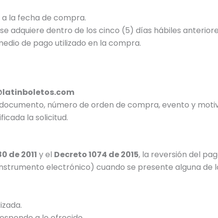
s a la fecha de compra.
e adquiere dentro de los cinco (5) días hábiles anteriores
 medio de pago utilizado en la compra.
@latinboletos.com
 documento, número de orden de compra, evento y motiv
icada la solicitud.
80 de 2011
y el
Decreto 1074 de 2015
, la reversión del pa
 instrumento electrónico) cuando se presente alguna de la
izada.
responde a lo ofrecido.