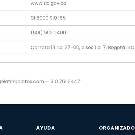
www.sic.gov.co
01 8000 910 165
(601) 592 0400
Carrera 13 No. 27-00, pisos 1 al 7, Bogotá D.C
te@latinboletos.com — 310 761 2447
A
AYUDA
ORGANIZADO