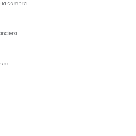
e la compra
nanciera
.com