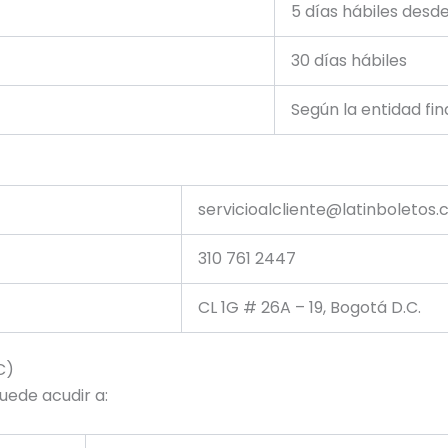
5 días hábiles desd
30 días hábiles
Según la entidad fi
servicioalcliente@latinboletos
310 761 2447
CL 1G # 26A – 19, Bogotá D.C.
C)
uede acudir a: